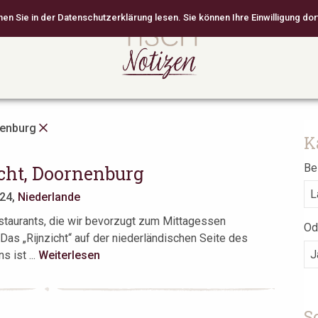
 Sie in der Datenschutzerklärung lesen. Sie können Ihre Einwilligung dort
enburg
K
Bei
icht, Doornenburg
024,
Niederlande
staurants, die wir bevorzugt zum Mittagessen
Od
Das „Rijnzicht“ auf der niederländischen Seite des
s ist ...
Weiterlesen
S