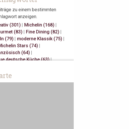
iträge zu einem bestimmten
hlagwort anzeigen.
eativ (301)
|
Michelin (168)
|
urmet (83)
|
Fine Dining (82)
|
ln (79)
|
moderne Klassik (75)
|
Michelin Stars (74)
|
anzösisch (64)
|
ue deutsche Küche (63)
|
sual Fine Dining (59)
|
gional (58)
|
3 Michelin Stars (47)
|
arte
nnover (43)
|
Gault Millau (29)
|
panisch (27)
|
klassisch (27)
|
unes Restaurateurs (25)
|
ke Away (24)
|
Antwerpen (20)
|
iatisch (18)
|
Österreich (18)
|
rlin (17)
|
Bib Gourmand (16)
|
sterdam (15)
|
Christian Bau (15)