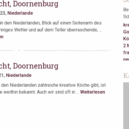
icht, Doornenburg
Be
023,
Niederlande
Sc
 in den Niederlanden, Blick auf einen Seitenarm des
kr
nniges Wetter und auf dem Teller überraschende, ...
Go
en
Kö
2 
fr
ne
icht, Doornenburg
Ca
re
K
21,
Niederlande
Ha
 den Niederlanden zahlreiche kreative Köche gibt, ist
ja
e weithin bekannt. Auch wir sind oft in ...
Weiterlesen
Je
Ta
as
Be
Am