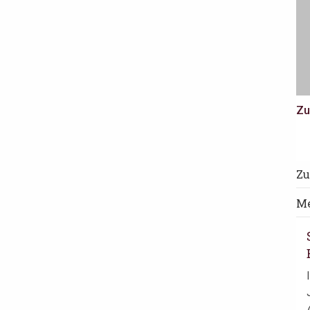
Zu
Zu
Me
.