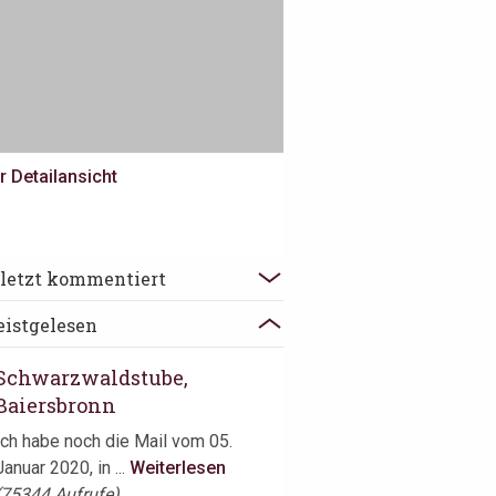
r Detailansicht
Schwarzwaldstube,
letzt kommentiert
Baiersbronn
istgelesen
Dass es in den Niederlanden
zahlreiche kreative Köche gibt, ist
Schwarzwaldstube,
..
Weiterlesen
Baiersbronn
Ich habe noch die Mail vom 05.
Januar 2020, in ...
Weiterlesen
(75344 Aufrufe)