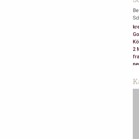
Be
Sc
kr
Go
Kö
2 
fr
ne
Ca
re
K
Ha
ja
Je
Ta
as
Be
Am