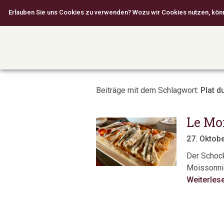
Erlauben Sie uns Cookies zu verwenden? Wozu wir Cookies nutzen, können
Beiträge mit dem Schlagwort:
Plat d
Le Moi
27. Oktob
Der Schock
Moissonnie
Weiterles