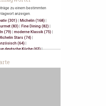
iträge zu einem bestimmten
hlagwort anzeigen.
eativ (301)
|
Michelin (168)
|
urmet (83)
|
Fine Dining (82)
|
ln (79)
|
moderne Klassik (75)
|
Michelin Stars (74)
|
anzösisch (64)
|
ue deutsche Küche (63)
|
sual Fine Dining (59)
|
gional (58)
|
3 Michelin Stars (47)
|
arte
nnover (43)
|
Gault Millau (29)
|
panisch (27)
|
klassisch (27)
|
unes Restaurateurs (25)
|
ke Away (24)
|
Antwerpen (20)
|
iatisch (18)
|
Österreich (18)
|
rlin (17)
|
Bib Gourmand (16)
|
sterdam (15)
|
Christian Bau (15)