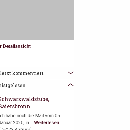
r Detailansicht
The Jane, Antwerpen
letzt kommentiert
Der Schock saß tief, als Vincent
istgelesen
Moissonnier das Ende des ...
Weiterlesen
Schwarzwaldstube,
Baiersbronn
Ich habe noch die Mail vom 05.
Januar 2020, in ...
Weiterlesen
(75123 Aufrufe)