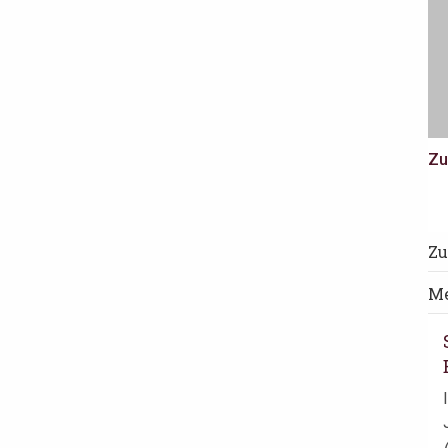
Zu
Zu
Me