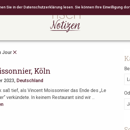
 Sie in der Datenschutzerklärung lesen. Sie können Ihre Einwilligung dort
u Jour
K
Bei
ssonnier, Köln
er 2023,
Deutschland
 saß tief, als Vincent Moissonnier das Ende des „Le
Od
r“ verkündete. In keinem Restaurant sind wir ...
en
S