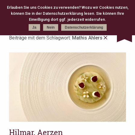
Erlauben Sie uns Cookies zu verwenden? Wozu wir Cookies nutzen,
können Sie in der Datenschutzerklärung lesen. Sie können Ihre
Kategorie
Schlagworte
Karte
Einwilligung dort ggf. jederzeit widerrufen.
Ja
Nein
Datenschutzerklärung
Beiträge mit dem Schlagwort:
Mathis Ahlers
kreativ (301)
Michelin (168)
Gourmet (83)
Fine Dining (82)
Köln (79)
moderne Klassik (75)
2 Michelin Stars (74)
französisch (64)
neue deutsche Küche (63)
Casual Fine Dining (59)
regional (58)
3 Michelin Stars (47)
Hannover (43)
Gault Millau (29)
japanisch (27)
klassisch (27)
Jeunes Restaurateurs (25)
Take Away (24)
Antwerpen (20)
asiatisch (18)
Österreich (18)
Berlin (17)
Bib Gourmand (16)
Amsterdam (15)
Christian Bau (15)
Hilmar, Aerzen