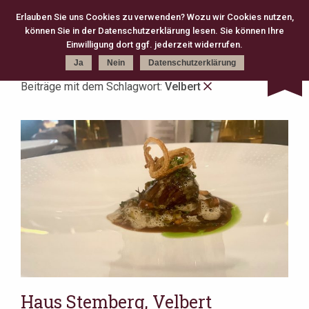
Erlauben Sie uns Cookies zu verwenden? Wozu wir Cookies nutzen,
können Sie in der Datenschutzerklärung lesen. Sie können Ihre
Kategorie
Schlagworte
Karte
Einwilligung dort ggf. jederzeit widerrufen.
Ja
Nein
Datenschutzerklärung
Beiträge mit dem Schlagwort:
Velbert
kreativ (301)
Michelin (168)
Gourmet (83)
Fine Dining (82)
Köln (79)
moderne Klassik (75)
2 Michelin Stars (74)
französisch (64)
neue deutsche Küche (63)
Casual Fine Dining (59)
regional (58)
3 Michelin Stars (47)
Hannover (43)
Gault Millau (29)
japanisch (27)
klassisch (27)
Jeunes Restaurateurs (25)
Take Away (24)
Antwerpen (20)
asiatisch (18)
Österreich (18)
Berlin (17)
Bib Gourmand (16)
Amsterdam (15)
Christian Bau (15)
Haus Stemberg, Velbert