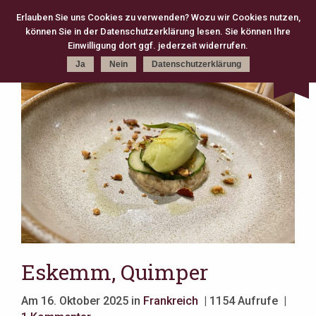
Erlauben Sie uns Cookies zu verwenden? Wozu wir Cookies nutzen,
können Sie in der Datenschutzerklärung lesen. Sie können Ihre
Kategorie
Schlagworte
Karte
Einwilligung dort ggf. jederzeit widerrufen.
Ja
Nein
Datenschutzerklärung
kreativ (301)
Michelin (168)
Gourmet (83)
Fine Dining (82)
Köln (79)
moderne Klassik (75)
2 Michelin Stars (74)
französisch (64)
neue deutsche Küche (63)
Casual Fine Dining (59)
regional (58)
3 Michelin Stars (47)
Hannover (43)
Gault Millau (29)
japanisch (27)
klassisch (27)
Jeunes Restaurateurs (25)
Take Away (24)
Antwerpen (20)
asiatisch (18)
Österreich (18)
Berlin (17)
Bib Gourmand (16)
Amsterdam (15)
Christian Bau (15)
Eskemm, Quimper
Am 16. Oktober 2025 in
Frankreich
| 1154 Aufrufe |