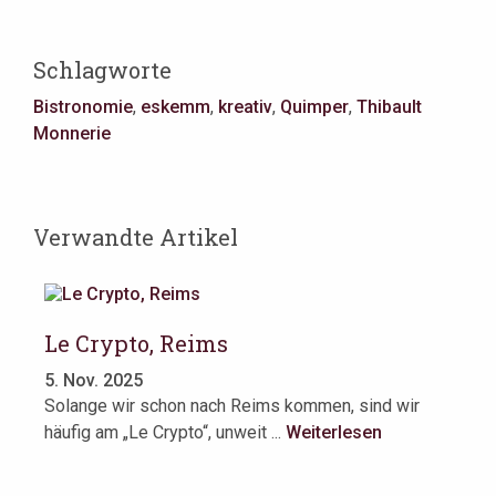
Schlagworte
Bistronomie
,
eskemm
,
kreativ
,
Quimper
,
Thibault
Monnerie
Verwandte Artikel
Le Crypto, Reims
Li
5. Nov. 2025
4.
Solange wir schon nach Reims kommen, sind wir
Re
häufig am „Le Crypto“, unweit ...
Weiterlesen
Be
r
We