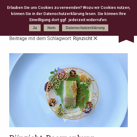
Erlauben Sie uns Cookies zu verwenden? Wozu wir Cookies nutzen,
können Sie in der Datenschutzerklärung lesen. Sie können Ihre
Kategorie
Schlagworte
Karte
Einwilligung dort ggf. jederzeit widerrufen.
Ja
Nein
Datenschutzerklärung
Beiträge mit dem Schlagwort:
Rijnzicht
kreativ (301)
Michelin (168)
Gourmet (83)
Fine Dining (82)
Köln (79)
moderne Klassik (75)
2 Michelin Stars (74)
französisch (64)
neue deutsche Küche (63)
Casual Fine Dining (59)
regional (58)
3 Michelin Stars (47)
Hannover (43)
Gault Millau (29)
japanisch (27)
klassisch (27)
Jeunes Restaurateurs (25)
Take Away (24)
Antwerpen (20)
asiatisch (18)
Österreich (18)
Berlin (17)
Bib Gourmand (16)
Amsterdam (15)
Christian Bau (15)