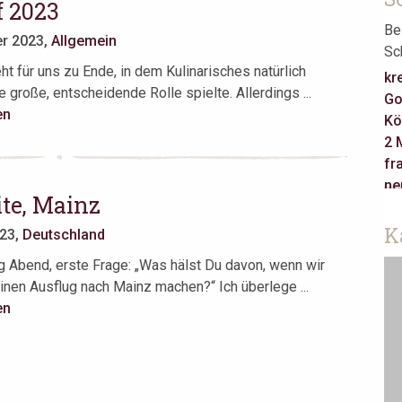
f 2023
Be
er 2023,
Allgemein
Sc
ht für uns zu Ende, in dem Kulinarisches natürlich
kr
 große, entscheidende Rolle spielte. Allerdings ...
Go
en
Kö
2 
fr
ne
te, Mainz
Ca
re
K
023,
Deutschland
Ha
 Abend, erste Frage: „Was hälst Du davon, wenn wir
ja
nen Ausflug nach Mainz machen?“ Ich überlege ...
Je
en
Ta
as
Be
Am