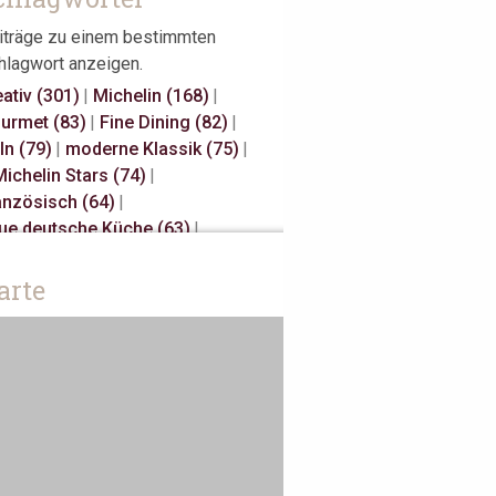
iträge zu einem bestimmten
hlagwort anzeigen.
eativ (301)
|
Michelin (168)
|
urmet (83)
|
Fine Dining (82)
|
ln (79)
|
moderne Klassik (75)
|
Michelin Stars (74)
|
anzösisch (64)
|
ue deutsche Küche (63)
|
sual Fine Dining (59)
|
gional (58)
|
3 Michelin Stars (47)
|
arte
nnover (43)
|
Gault Millau (29)
|
panisch (27)
|
klassisch (27)
|
unes Restaurateurs (25)
|
ke Away (24)
|
Antwerpen (20)
|
iatisch (18)
|
Österreich (18)
|
rlin (17)
|
Bib Gourmand (16)
|
sterdam (15)
|
Christian Bau (15)