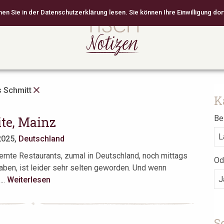
 Sie in der Datenschutzerklärung lesen. Sie können Ihre Einwilligung dort
s Schmitt
K
Bei
te, Mainz
2025,
Deutschland
rnte Restaurants, zumal in Deutschland, noch mittags
Od
aben, ist leider sehr selten geworden. Und wenn
...
Weiterlesen
S