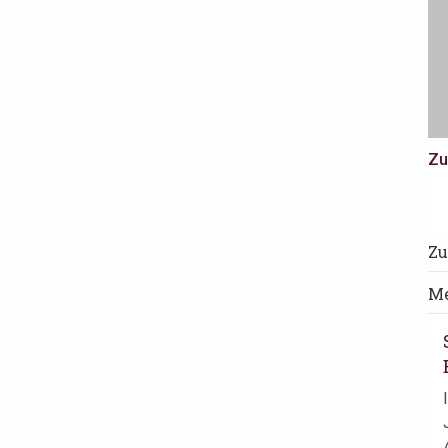
Zu
Zu
Me