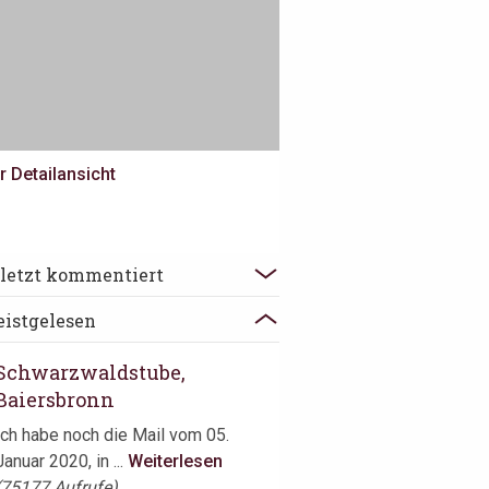
r Detailansicht
irori, Knittelsheim
letzt kommentiert
Donnerstag Abend, erste Frage:
istgelesen
„Was hälst Du davon, wenn wir ...
Weiterlesen
Schwarzwaldstube,
Baiersbronn
Ich habe noch die Mail vom 05.
Januar 2020, in ...
Weiterlesen
(75177 Aufrufe)