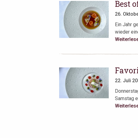
Best o
26. Oktob
Ein Jahr ge
wieder eine
Weiterles
Favori
22. Juli 2
Donnerstag
Samstag ei
Weiterles