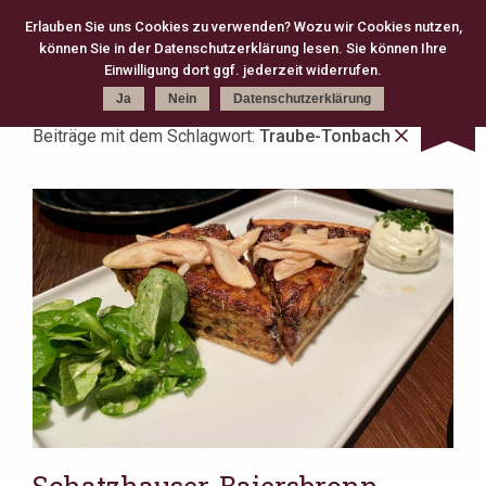
Erlauben Sie uns Cookies zu verwenden? Wozu wir Cookies nutzen,
können Sie in der Datenschutzerklärung lesen. Sie können Ihre
Kategorie
Schlagworte
Karte
Einwilligung dort ggf. jederzeit widerrufen.
Ja
Nein
Datenschutzerklärung
Beiträge mit dem Schlagwort:
Traube-Tonbach
kreativ (301)
Michelin (168)
Gourmet (83)
Fine Dining (82)
Köln (79)
moderne Klassik (75)
2 Michelin Stars (74)
französisch (64)
neue deutsche Küche (63)
Casual Fine Dining (59)
regional (58)
3 Michelin Stars (47)
Hannover (43)
Gault Millau (29)
japanisch (27)
klassisch (27)
Jeunes Restaurateurs (25)
Take Away (24)
Antwerpen (20)
asiatisch (18)
Österreich (18)
Berlin (17)
Bib Gourmand (16)
Amsterdam (15)
Christian Bau (15)