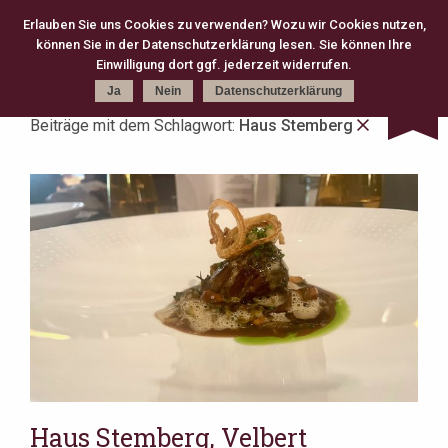
Erlauben Sie uns Cookies zu verwenden? Wozu wir Cookies nutzen,
können Sie in der Datenschutzerklärung lesen. Sie können Ihre
Kategorie
Schlagworte
Karte
Einwilligung dort ggf. jederzeit widerrufen.
Ja
Nein
Datenschutzerklärung
Beiträge mit dem Schlagwort:
Haus Stemberg
kreativ (301)
Michelin (168)
Gourmet (83)
Fine Dining (82)
Köln (79)
moderne Klassik (75)
2 Michelin Stars (74)
französisch (64)
neue deutsche Küche (63)
Casual Fine Dining (59)
regional (58)
3 Michelin Stars (47)
Hannover (43)
Gault Millau (29)
japanisch (27)
klassisch (27)
Jeunes Restaurateurs (25)
Take Away (24)
Antwerpen (20)
asiatisch (18)
Österreich (18)
Berlin (17)
Bib Gourmand (16)
Amsterdam (15)
Christian Bau (15)
Haus Stemberg, Velbert