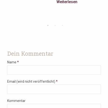
Weiterlesen
St
nac
We
Dein Kommentar
Name
*
Email (wird nicht veröffentlicht)
*
Kommentar