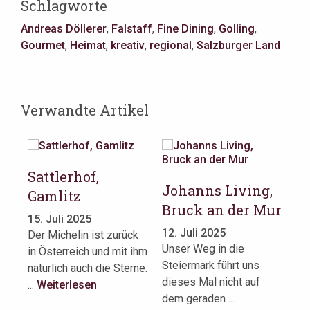
Schlagworte
Andreas Döllerer
,
Falstaff
,
Fine Dining
,
Golling
,
Gourmet
,
Heimat
,
kreativ
,
regional
,
Salzburger Land
Verwandte Artikel
Sattlerhof,
Johanns Living,
Gamlitz
H
Bruck an der Mur
15. Juli 2025
S
alb
12. Juli 2025
Der Michelin ist zurück
a
en
Unser Weg in die
in Österreich und mit ihm
ch
Steiermark führt uns
11
natürlich auch die Sterne.
dieses Mal nicht auf
Au
...
Weiterlesen
dem geraden ...
Ch