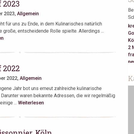
f 2023
Be
er 2023,
Allgemein
Sc
ht für uns zu Ende, in dem Kulinarisches natürlich
kr
 große, entscheidende Rolle spielte. Allerdings ...
Go
en
Kö
2 
fr
ne
f 2022
Ca
re
K
er 2022,
Allgemein
Ha
gene Jahr bot uns erneut zahlreiche kulinarische
ja
. Darunter waren bekannte Adressen, die wir regelmäßig
Je
inige ...
Weiterlesen
Ta
as
Be
Am
ssonnier, Köln