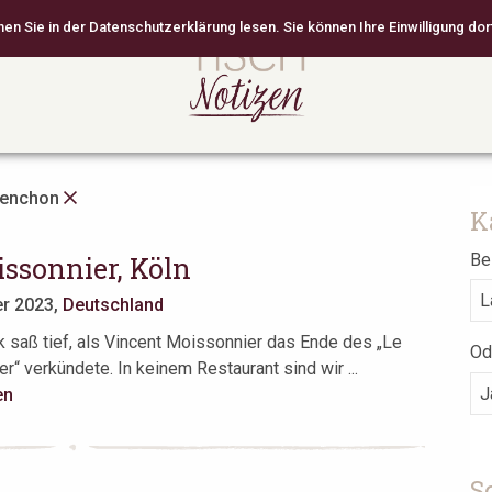
 Sie in der Datenschutzerklärung lesen. Sie können Ihre Einwilligung dort
Menchon
K
Bei
ssonnier, Köln
er 2023,
Deutschland
 saß tief, als Vincent Moissonnier das Ende des „Le
Od
r“ verkündete. In keinem Restaurant sind wir ...
en
S