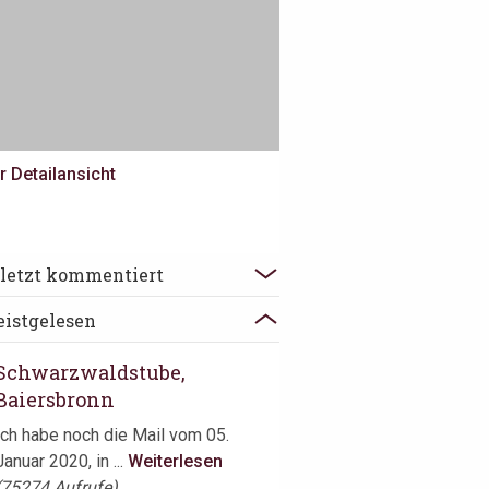
r Detailansicht
Schorse, Hannover
letzt kommentiert
Vincent Moissonnier führt sein
istgelesen
Take Away auch weiterhin mit
Erfolg ...
Weiterlesen
Schwarzwaldstube,
Baiersbronn
Ich habe noch die Mail vom 05.
Januar 2020, in ...
Weiterlesen
(75274 Aufrufe)