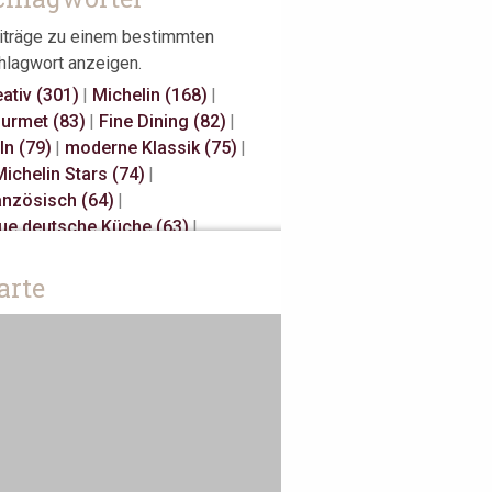
iträge zu einem bestimmten
hlagwort anzeigen.
eativ (301)
|
Michelin (168)
|
urmet (83)
|
Fine Dining (82)
|
ln (79)
|
moderne Klassik (75)
|
Michelin Stars (74)
|
anzösisch (64)
|
ue deutsche Küche (63)
|
sual Fine Dining (59)
|
gional (58)
|
3 Michelin Stars (47)
|
arte
nnover (43)
|
Gault Millau (29)
|
panisch (27)
|
klassisch (27)
|
unes Restaurateurs (25)
|
ke Away (24)
|
Antwerpen (20)
|
iatisch (18)
|
Österreich (18)
|
rlin (17)
|
Bib Gourmand (16)
|
sterdam (15)
|
Christian Bau (15)