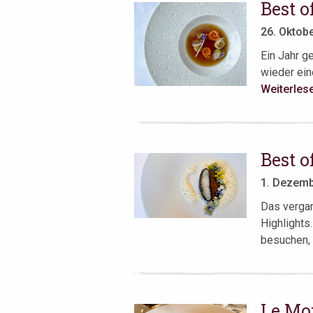
Best o
26. Oktob
Ein Jahr ge
wieder eine
Weiterles
Best o
1. Dezemb
Das vergan
Highlights
besuchen, e
Le Moi