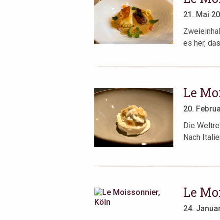
21. Mai 2
Zweieinhalb
es her, das
Le Moi
20. Febru
Die Weltre
Nach Itali
Le Moi
24. Janua