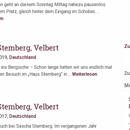
n geht an diesem Sonntag Mittag nahezu pausenlos.
m Platz, gleich hinter dem Eingang im Schober, ...
en
Stemberg, Velbert
Zu
2019,
Deutschland
 ins Bergische – Schon lange hatten wir uns endlich mal
Zu
en Besuch im „Haus Stemberg“ in ...
Weiterlesen
Me
Stemberg, Velbert
2017,
Deutschland
uch bei Sascha Stemberg. Im vergangenen Jahr