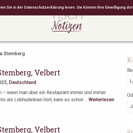
 Sie in der Datenschutzerklärung lesen. Sie können Ihre Einwilligung dort
a Stemberg
K
Bei
Stemberg, Velbert
025,
Deutschland
 – wenn man über ein Restaurant immer und immer
Od
hts als Lobhudeleien hört, kann es schon ...
Weiterlesen
Stemberg, Velbert
S