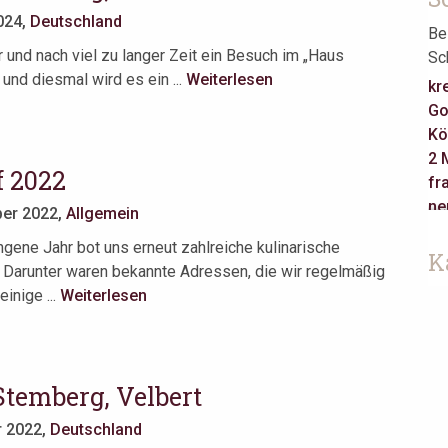
024,
Deutschland
Be
 und nach viel zu langer Zeit ein Besuch im „Haus
Sc
und diesmal wird es ein ...
Weiterlesen
kr
Go
Kö
2 
f 2022
fr
ne
er 2022,
Allgemein
Ca
gene Jahr bot uns erneut zahlreiche kulinarische
re
K
. Darunter waren bekannte Adressen, die wir regelmäßig
Ha
inige ...
Weiterlesen
ja
Je
Ta
as
Stemberg, Velbert
Be
Am
r 2022,
Deutschland