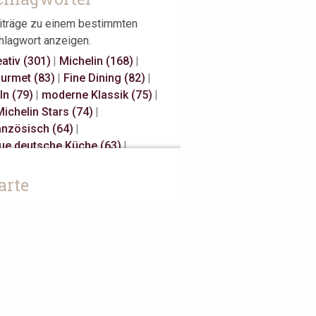
iträge zu einem bestimmten
hlagwort anzeigen.
eativ (301)
|
Michelin (168)
|
urmet (83)
|
Fine Dining (82)
|
ln (79)
|
moderne Klassik (75)
|
Michelin Stars (74)
|
anzösisch (64)
|
ue deutsche Küche (63)
|
sual Fine Dining (59)
|
gional (58)
|
3 Michelin Stars (47)
|
arte
nnover (43)
|
Gault Millau (29)
|
panisch (27)
|
klassisch (27)
|
unes Restaurateurs (25)
|
ke Away (24)
|
Antwerpen (20)
|
iatisch (18)
|
Österreich (18)
|
rlin (17)
|
Bib Gourmand (16)
|
sterdam (15)
|
Christian Bau (15)