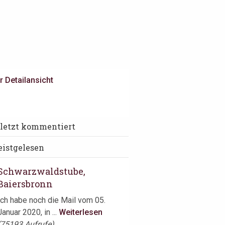
r Detailansicht
irori, Knittelsheim
letzt kommentiert
Wiederbesuch bei Sascha
istgelesen
Stemberg. Im vergangenen Jahr
bescherte uns der ...
Weiterlesen
Schwarzwaldstube,
Baiersbronn
Ich habe noch die Mail vom 05.
Januar 2020, in ...
Weiterlesen
(75193 Aufrufe)