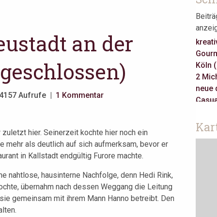
Beitr
anzei
eustadt an der
kreati
Gourm
(geschlossen)
Köln 
2 Mich
neue 
4157 Aufrufe |
1 Kommentar
Casua
3 Mich
Gault 
Kar
zuletzt hier. Seinerzeit kochte hier noch ein
klass
 mehr als deutlich auf sich aufmerksam, bevor er
Jeune
rant in Kallstadt endgültig Furore machte.
Take 
asiati
ine nahtlose, hausinterne Nachfolge, denn Hedi Rink,
Berlin
 kochte, übernahm nach dessen Weggang die Leitung
Amste
n sie gemeinsam mit ihrem Mann Hanno betreibt. Den
lten.