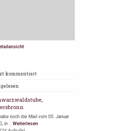
etailansicht
edra, Köln
tzt kommentiert
 mehr als sechs Jahren waren wir
tgelesen
tzt hier. Seinerzeit ...
Weiterlesen
hwarzwaldstube,
iersbronn
habe noch die Mail vom 05. Januar
, in ...
Weiterlesen
274 Aufrufe)