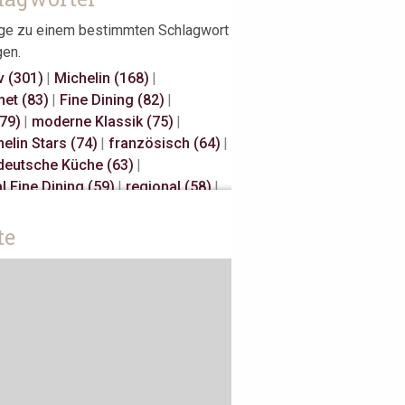
äge zu einem bestimmten Schlagwort
gen.
v (301)
|
Michelin (168)
|
et (83)
|
Fine Dining (82)
|
(79)
|
moderne Klassik (75)
|
elin Stars (74)
|
französisch (64)
|
deutsche Küche (63)
|
l Fine Dining (59)
|
regional (58)
|
elin Stars (47)
|
Hannover (43)
|
Millau (29)
|
japanisch (27)
|
te
isch (27)
|
s Restaurateurs (25)
|
Away (24)
|
Antwerpen (20)
|
sch (18)
|
Österreich (18)
|
 (17)
|
Bib Gourmand (16)
|
rdam (15)
|
Christian Bau (15)