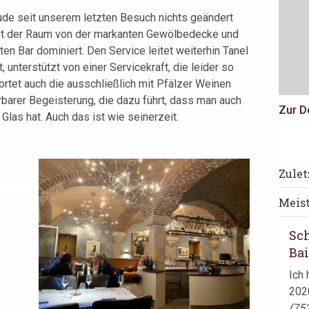
ude seit unserem letzten Besuch nichts geändert
 ist der Raum von der markanten Gewölbedecke und
ten Bar dominiert. Den Service leitet weiterhin Tanel
t, unterstützt von einer Servicekraft, die leider so
twortet auch die ausschließlich mit Pfälzer Weinen
rbarer Begeisterung, die dazu führt, dass man auch
Zur D
Glas hat. Auch das ist wie seinerzeit.
pha
Zule
Vor
Meis
zule
Sc
Ba
Ich 
2020
(75