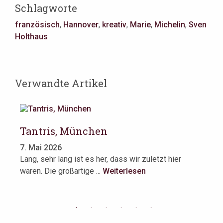
Schlagworte
französisch
,
Hannover
,
kreativ
,
Marie
,
Michelin
,
Sven
Holthaus
Verwandte Artikel
Tantris, München
X
7. Mai 2026
6.
t
Lang, sehr lang ist es her, dass wir zuletzt hier
Es
waren. Die großartige ...
Weiterlesen
Bay