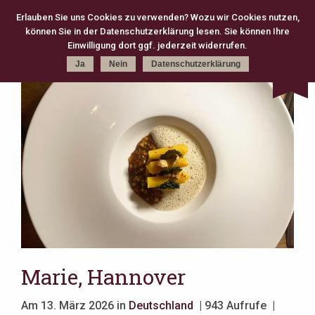
Erlauben Sie uns Cookies zu verwenden? Wozu wir Cookies nutzen,
können Sie in der Datenschutzerklärung lesen. Sie können Ihre
Kategorie
Schlagworte
Karte
Einwilligung dort ggf. jederzeit widerrufen.
Ja
Nein
Datenschutzerklärung
kreativ (301)
Michelin (168)
Gourmet (83)
Fine Dining (82)
Köln (79)
moderne Klassik (75)
2 Michelin Stars (74)
französisch (64)
neue deutsche Küche (63)
Casual Fine Dining (59)
regional (58)
3 Michelin Stars (47)
Hannover (43)
Gault Millau (29)
japanisch (27)
klassisch (27)
Jeunes Restaurateurs (25)
Take Away (24)
Antwerpen (20)
asiatisch (18)
Österreich (18)
Berlin (17)
Bib Gourmand (16)
Amsterdam (15)
Christian Bau (15)
Marie, Hannover
Am 13. März 2026 in
Deutschland
| 943 Aufrufe |