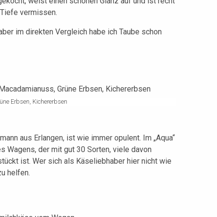
ngekocht, weist einen schönen Glanz auf und ist recht
s Tiefe vermissen.
 aber im direkten Vergleich habe ich Taube schon
üne Erbsen, Kichererbsen
mann aus Erlangen, ist wie immer opulent. Im „Aqua“
es Wagens, der mit gut 30 Sorten, viele davon
ückt ist. Wer sich als Käseliebhaber hier nicht wie
u helfen.