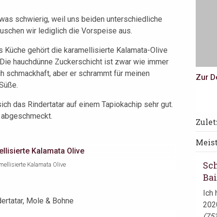
as schwierig, weil uns beiden unterschiedliche
auschen wir lediglich die Vorspeise aus.
s Küche gehört die karamellisierte Kalamata-Olive
 Die hauchdünne Zuckerschicht ist zwar wie immer
ch schmackhaft, aber er schrammt für meinen
Zur D
 Süße.
ich das Rindertatar auf einem Tapiokachip sehr gut.
h abgeschmeckt.
Sc
Zule
Ba
Meis
Nat
imme
Sc
ellisierte Kalamata Olive
Wei
Ba
Ich 
2020
(75