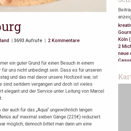
Beitr
anzei
burg
kreati
Gourm
Köln 
land
| 3693 Aufrufe |
2 Kommentare
2 Mich
neue 
Casua
mer ein guter Grund für einen Besuch in einem
3 Mich
für uns nicht unbedingt sein. Dass es für unseren
Gault 
Kar
stag und das mal davor unsere Hochzeit war, ist
klass
re sind seitdem vergangen und doch ist vieles
Jeune
rt elegant und der Service unter Leitung von Marcel
Take 
.
asiati
Berlin
der auch für das „Aqua“ ungewöhnlich langen
Amste
enüs auf maximal sieben Gänge (225€) reduziert.
war möglich, dennoch bittet man dann um eine