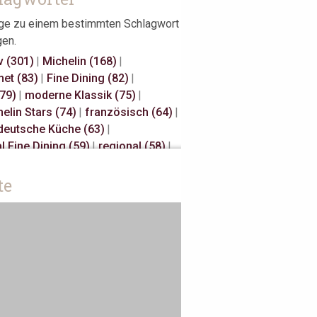
äge zu einem bestimmten Schlagwort
gen.
v (301)
|
Michelin (168)
|
et (83)
|
Fine Dining (82)
|
(79)
|
moderne Klassik (75)
|
elin Stars (74)
|
französisch (64)
|
deutsche Küche (63)
|
l Fine Dining (59)
|
regional (58)
|
elin Stars (47)
|
Hannover (43)
|
Millau (29)
|
japanisch (27)
|
te
isch (27)
|
s Restaurateurs (25)
|
Away (24)
|
Antwerpen (20)
|
sch (18)
|
Österreich (18)
|
 (17)
|
Bib Gourmand (16)
|
rdam (15)
|
Christian Bau (15)