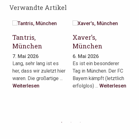
Verwandte Artikel
Tantris,
Xaver’s,
T
München
München
er
Sc
7. Mai 2026
6. Mai 2026
M
Lang, sehr lang ist es
Es ist ein besonderer
her, dass wir zuletzt hier
Tag in München. Der FC
5.
Die
waren. Die großartige ...
Bayern kämpft (letztlich
23
Weiterlesen
erfolglos) ...
Weiterlesen
de
Sc
...
en