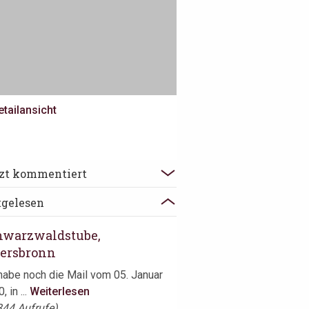
etailansicht
hwarzwaldstube,
tzt kommentiert
iersbronn
tgelesen
ibt diese Restaurants, von denen
r wieder die Rede ...
Weiterlesen
hwarzwaldstube,
iersbronn
habe noch die Mail vom 05. Januar
, in ...
Weiterlesen
344 Aufrufe)