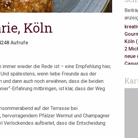
Beitr
anzei
rie, Köln
kreati
Gourm
Köln 
4248 Aufrufe
2 Mich
neue 
Casua
n immer wieder die Rede ist – eine Empfehlung hier,
3 Mich
 Und spätestens, wenn liebe Freunde aus der
Gault 
Kar
 und dann auch noch erwähnen, dass die beiden
klass
er“-Erfahrung mitbringen, ist klar, dass der Weg
Jeune
Take 
asiati
rühsommerabend auf der Terrasse bei
Berlin
, hervorragendem Pfälzer Wermut und Champagner
Amste
iel Verlockendes aufbietet, dass die Entscheidung