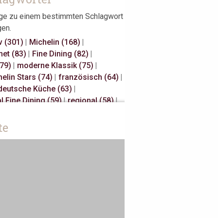
äge zu einem bestimmten Schlagwort
gen.
v (301)
|
Michelin (168)
|
et (83)
|
Fine Dining (82)
|
(79)
|
moderne Klassik (75)
|
elin Stars (74)
|
französisch (64)
|
deutsche Küche (63)
|
l Fine Dining (59)
|
regional (58)
|
elin Stars (47)
|
Hannover (43)
|
Millau (29)
|
japanisch (27)
|
te
isch (27)
|
s Restaurateurs (25)
|
Away (24)
|
Antwerpen (20)
|
sch (18)
|
Österreich (18)
|
 (17)
|
Bib Gourmand (16)
|
rdam (15)
|
Christian Bau (15)