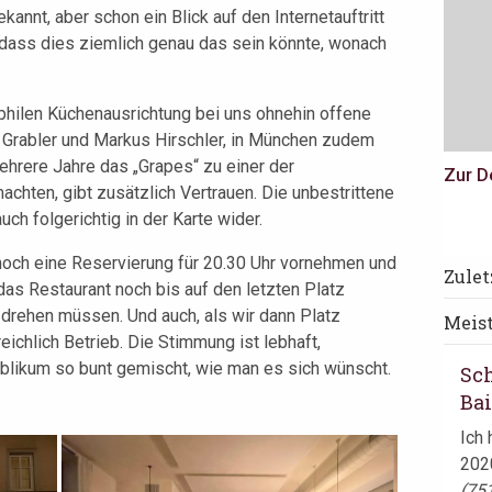
kannt, aber schon ein Blick auf den Internetauftritt
, dass dies ziemlich genau das sein könnte, wonach
philen Küchenausrichtung bei uns ohnehin offene
n Grabler und Markus Hirschler, in München zudem
hrere Jahre das „Grapes“ zu einer der
Zur D
chten, gibt zusätzlich Vertrauen. Die unbestrittene
h folgerichtig in der Karte wider.
 noch eine Reservierung für 20.30 Uhr vornehmen und
Hue
Zule
t das Restaurant noch bis auf den letzten Platz
Geo
 drehen müssen. Und auch, als wir dann Platz
Meis
Wer
eichlich Betrieb. Die Stimmung ist lebhaft,
Abe
blikum so bunt gemischt, wie man es sich wünscht.
Sc
Menü
Ba
Ich 
2020
(75