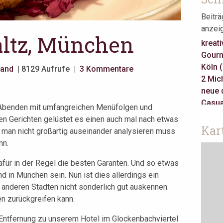
Beitr
anzei
ltz, München
kreati
Gourm
Köln 
land
| 8129 Aufrufe |
3 Kommentare
2 Mich
neue 
Casua
 Abenden mit umfangreichen Menüfolgen und
3 Mich
en Gerichten gelüstet es einen auch mal nach etwas
Gault 
Kar
 man nicht großartig auseinander analysieren muss
klass
nn.
Jeune
Take 
afür in der Regel die besten Garanten. Und so etwas
asiati
nd in München sein. Nun ist dies allerdings ein
Berlin
 anderen Städten nicht sonderlich gut auskennen.
Amste
n zurückgreifen kann.
r Entfernung zu unserem Hotel im Glockenbachviertel