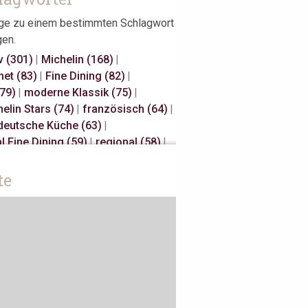
äge zu einem bestimmten Schlagwort
gen.
v (301)
|
Michelin (168)
|
et (83)
|
Fine Dining (82)
|
(79)
|
moderne Klassik (75)
|
elin Stars (74)
|
französisch (64)
|
deutsche Küche (63)
|
l Fine Dining (59)
|
regional (58)
|
elin Stars (47)
|
Hannover (43)
|
Millau (29)
|
japanisch (27)
|
te
isch (27)
|
s Restaurateurs (25)
|
Away (24)
|
Antwerpen (20)
|
sch (18)
|
Österreich (18)
|
 (17)
|
Bib Gourmand (16)
|
rdam (15)
|
Christian Bau (15)