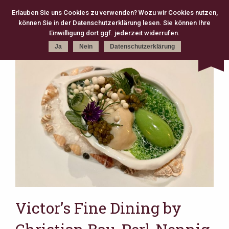
Erlauben Sie uns Cookies zu verwenden? Wozu wir Cookies nutzen,
können Sie in der Datenschutzerklärung lesen. Sie können Ihre
Kategorie
Schlagworte
Karte
Einwilligung dort ggf. jederzeit widerrufen.
Ja
Nein
Datenschutzerklärung
kreativ (301)
Michelin (168)
Gourmet (83)
Fine Dining (82)
Köln (79)
moderne Klassik (75)
2 Michelin Stars (74)
französisch (64)
neue deutsche Küche (63)
Casual Fine Dining (59)
regional (58)
3 Michelin Stars (47)
Hannover (43)
Gault Millau (29)
japanisch (27)
klassisch (27)
Jeunes Restaurateurs (25)
Take Away (24)
Antwerpen (20)
asiatisch (18)
Österreich (18)
Berlin (17)
Bib Gourmand (16)
Amsterdam (15)
Christian Bau (15)
Victor’s Fine Dining by