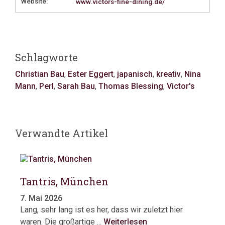
Website:
www.victors-fine-dining.de/
Schlagworte
Christian Bau
,
Ester Eggert
,
japanisch
,
kreativ
,
Nina
Mann
,
Perl
,
Sarah Bau
,
Thomas Blessing
,
Victor's
Verwandte Artikel
Tantris, München
X
7. Mai 2026
6.
ie
Lang, sehr lang ist es her, dass wir zuletzt hier
Es
waren. Die großartige ...
Weiterlesen
Bay