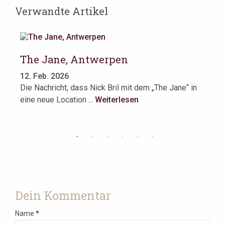
Verwandte Artikel
The Jane, Antwerpen
L
12. Feb. 2026
11
ür
Die Nachricht, dass Nick Bril mit dem „The Jane“ in
Et
eine neue Location ...
Weiterlesen
fin
We
Dein Kommentar
Name
*