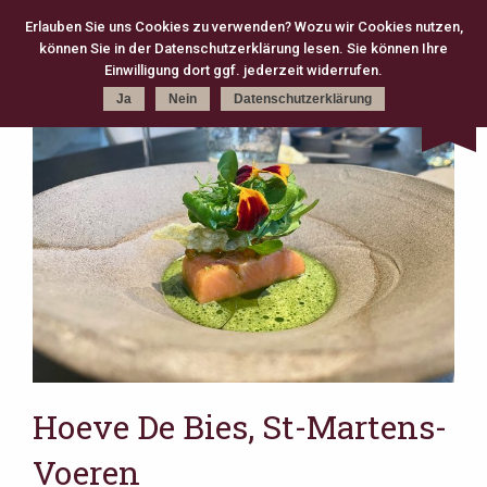
Erlauben Sie uns Cookies zu verwenden? Wozu wir Cookies nutzen,
können Sie in der Datenschutzerklärung lesen. Sie können Ihre
Kategorie
Schlagworte
Karte
Einwilligung dort ggf. jederzeit widerrufen.
Ja
Nein
Datenschutzerklärung
kreativ (301)
Michelin (168)
Gourmet (83)
Fine Dining (82)
Köln (79)
moderne Klassik (75)
2 Michelin Stars (74)
französisch (64)
neue deutsche Küche (63)
Casual Fine Dining (59)
regional (58)
3 Michelin Stars (47)
Hannover (43)
Gault Millau (29)
japanisch (27)
klassisch (27)
Jeunes Restaurateurs (25)
Take Away (24)
Antwerpen (20)
asiatisch (18)
Österreich (18)
Berlin (17)
Bib Gourmand (16)
Amsterdam (15)
Christian Bau (15)
Hoeve De Bies, St-Martens-
Voeren