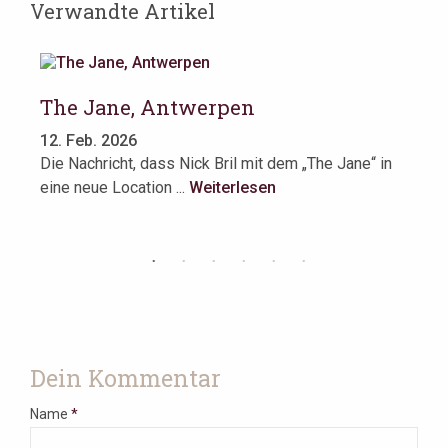
Verwandte Artikel
The Jane, Antwerpen
L
12. Feb. 2026
10
ür
Die Nachricht, dass Nick Bril mit dem „The Jane“ in
An
eine neue Location ...
Weiterlesen
Ha
We
Dein Kommentar
Name
*