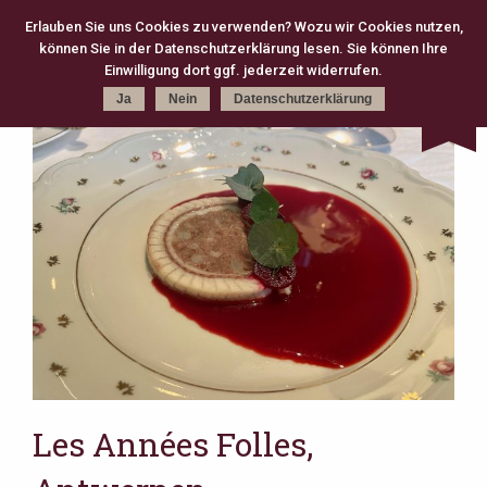
Erlauben Sie uns Cookies zu verwenden? Wozu wir Cookies nutzen,
können Sie in der Datenschutzerklärung lesen. Sie können Ihre
Kategorie
Schlagworte
Karte
Einwilligung dort ggf. jederzeit widerrufen.
Ja
Nein
Datenschutzerklärung
kreativ (301)
Michelin (168)
Gourmet (83)
Fine Dining (82)
Köln (79)
moderne Klassik (75)
2 Michelin Stars (74)
französisch (64)
neue deutsche Küche (63)
Casual Fine Dining (59)
regional (58)
3 Michelin Stars (47)
Hannover (43)
Gault Millau (29)
japanisch (27)
klassisch (27)
Jeunes Restaurateurs (25)
Take Away (24)
Antwerpen (20)
asiatisch (18)
Österreich (18)
Berlin (17)
Bib Gourmand (16)
Amsterdam (15)
Christian Bau (15)
Les Années Folles,