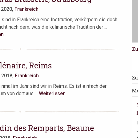
r 2020,
Frankreich
sind in Frankreich eine Institution, verkörpern sie doch
ht nach dem, was die kulinarische Tradition der ...
en
Zu
lénaire, Reims
r 2018,
Frankreich
Zu
inmal im Jahr sind wir in Reims. Es ist einfach der
Me
um von dort aus ...
Weiterlesen
rdin des Remparts, Beaune