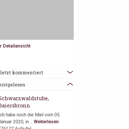
r Detailansicht
The Jane, Antwerpen
letzt kommentiert
Beaune ist unsere letzte Station in
istgelesen
Frankreich während unseres
Sommerurlaubs. ...
Weiterlesen
Schwarzwaldstube,
Baiersbronn
Ich habe noch die Mail vom 05.
Januar 2020, in ...
Weiterlesen
(75177 Aufrufe)