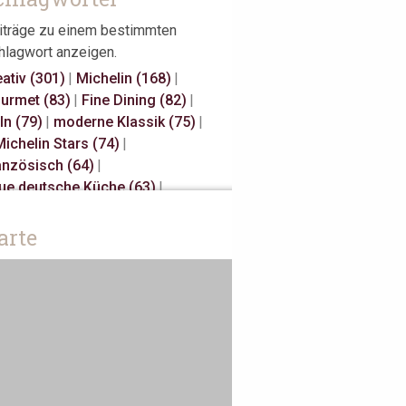
iträge zu einem bestimmten
hlagwort anzeigen.
eativ (301)
|
Michelin (168)
|
urmet (83)
|
Fine Dining (82)
|
ln (79)
|
moderne Klassik (75)
|
Michelin Stars (74)
|
anzösisch (64)
|
ue deutsche Küche (63)
|
sual Fine Dining (59)
|
gional (58)
|
3 Michelin Stars (47)
|
arte
nnover (43)
|
Gault Millau (29)
|
panisch (27)
|
klassisch (27)
|
unes Restaurateurs (25)
|
ke Away (24)
|
Antwerpen (20)
|
iatisch (18)
|
Österreich (18)
|
rlin (17)
|
Bib Gourmand (16)
|
sterdam (15)
|
Christian Bau (15)