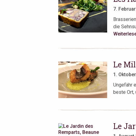
7. Februa
Brasserien 
die Sehnsuc
Weiterles
Le Mil
1. Oktobe
Ungefähr e
beste Ort, 
Le Ja