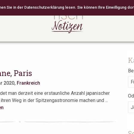
 Sie in der Datenschutzerklärung lesen. Sie können Ihre Einwilligung dort
K
Bei
ne, Paris
ar 2020,
Frankreich
indet man derzeit eine erstaunliche Anzahl japanischer
Od
 ihren Weg in der Spitzengastronomie machen und ...
en
S