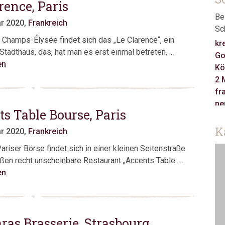
rence, Paris
Be
ar 2020,
Frankreich
Sc
 Champs-Élysée findet sich das „Le Clarence“, ein
kr
tadthaus, das, hat man es erst einmal betreten, ...
Go
en
Kö
2 
fr
ne
s Table Bourse, Paris
Ca
re
K
ar 2020,
Frankreich
Ha
ariser Börse findet sich in einer kleinen Seitenstraße
ja
ßen recht unscheinbare Restaurant „Accents Table ...
Je
en
Ta
as
Be
Am
ras Brasserie, Strasbourg