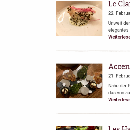
Le Cla
22. Febru
Unweit der
elegantes S
Weiterles
Accent
21. Febru
Nahe der P
das von au
Weiterles
Les Ha