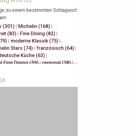
äge zu einem bestimmten Schlagwort
gen.
v (301)
|
Michelin (168)
|
et (83)
|
Fine Dining (82)
|
(79)
|
moderne Klassik (75)
|
elin Stars (74)
|
französisch (64)
|
deutsche Küche (63)
|
l Fine Dining (59)
|
regional (58)
|
elin Stars (47)
|
Hannover (43)
|
Millau (29)
|
japanisch (27)
|
te
isch (27)
|
s Restaurateurs (25)
|
Away (24)
|
Antwerpen (20)
|
sch (18)
|
Österreich (18)
|
 (17)
|
Bib Gourmand (16)
|
rdam (15)
|
Christian Bau (15)