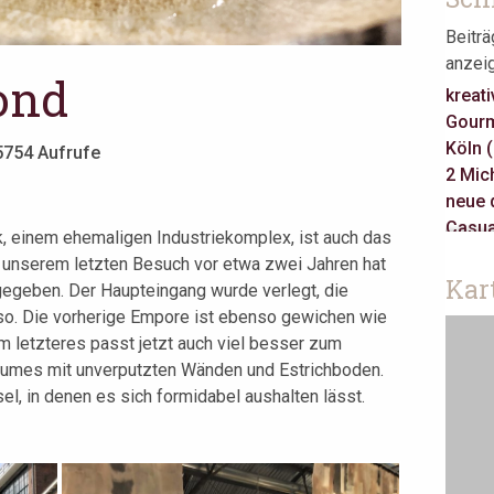
Beitr
anzei
ond
kreati
Gourm
Köln 
5754 Aufrufe
2 Mich
neue 
Casua
k, einem ehemaligen Industriekomplex, ist auch das
3 Mich
u unserem letzten Besuch vor etwa zwei Jahren hat
Gault 
Kar
gegeben. Der Haupteingang wurde verlegt, die
klass
so. Die vorherige Empore ist ebenso gewichen wie
Jeune
m letzteres passt jetzt auch viel besser zum
Take 
Raumes mit unverputzten Wänden und Estrichboden.
asiati
l, in denen es sich formidabel aushalten lässt.
Berlin
Amste