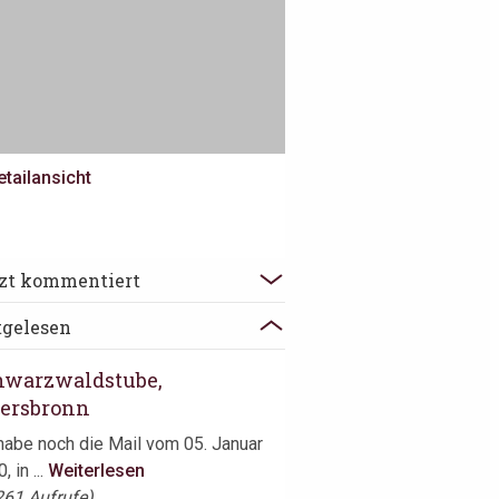
etailansicht
edra, Köln
tzt kommentiert
dem Gelände der ECI Kulturfabrik,
tgelesen
em ehemaligen Industriekomplex,
..
Weiterlesen
hwarzwaldstube,
iersbronn
habe noch die Mail vom 05. Januar
, in ...
Weiterlesen
261 Aufrufe)