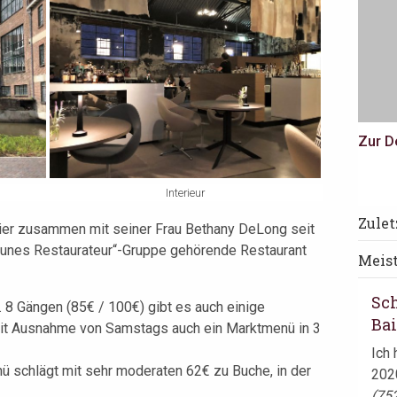
Zur D
Interieur
pha
Zule
ier zusammen mit seiner Frau Bethany DeLong seit
Auf 
Jeunes Restaurateur“-Gruppe gehörende Restaurant
Meis
ein
ist .
Sc
8 Gängen (85€ / 100€) gibt es auch einige
Ba
 mit Ausnahme von Samstags auch ein Marktmenü in 3
Ich 
 schlägt mit sehr moderaten 62€ zu Buche, in der
2020
(75