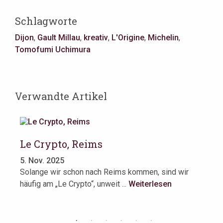
Schlagworte
Dijon
,
Gault Millau
,
kreativ
,
L'Origine
,
Michelin
,
Tomofumi Uchimura
Verwandte Artikel
Le Crypto, Reims
Li
5. Nov. 2025
4.
Solange wir schon nach Reims kommen, sind wir
Re
häufig am „Le Crypto“, unweit ...
Weiterlesen
Be
We