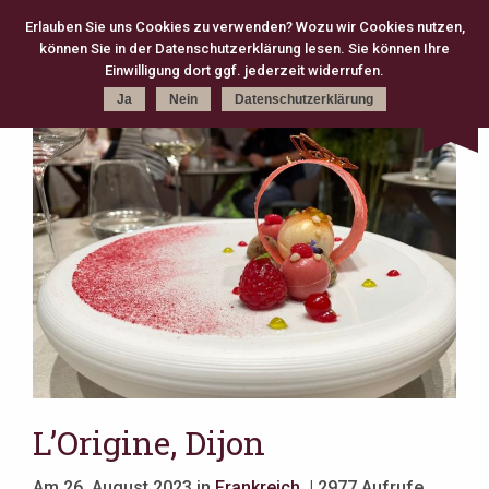
Erlauben Sie uns Cookies zu verwenden? Wozu wir Cookies nutzen,
können Sie in der Datenschutzerklärung lesen. Sie können Ihre
Kategorie
Schlagworte
Karte
Einwilligung dort ggf. jederzeit widerrufen.
Ja
Nein
Datenschutzerklärung
kreativ (301)
Michelin (168)
Gourmet (83)
Fine Dining (82)
Köln (79)
moderne Klassik (75)
2 Michelin Stars (74)
französisch (64)
neue deutsche Küche (63)
Casual Fine Dining (59)
regional (58)
3 Michelin Stars (47)
Hannover (43)
Gault Millau (29)
japanisch (27)
klassisch (27)
Jeunes Restaurateurs (25)
Take Away (24)
Antwerpen (20)
asiatisch (18)
Österreich (18)
Berlin (17)
Bib Gourmand (16)
Amsterdam (15)
Christian Bau (15)
L’Origine, Dijon
Am 26. August 2023 in
Frankreich
| 2977 Aufrufe