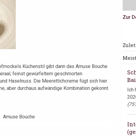
Zur D
Th
Zule
Unse
Meis
lieg
Hofmockels Küchenstil gibt dann das Amuse Bouche
Wei
Sc
eraal, feinst gewürfeltem geschmorten
Ba
 und Haselnuss. Die Meerettichcreme fügt sich hier
ine, aber durchaus aufwändige Kombination gekonnt.
Ich 
2020
(75
Int
(ge