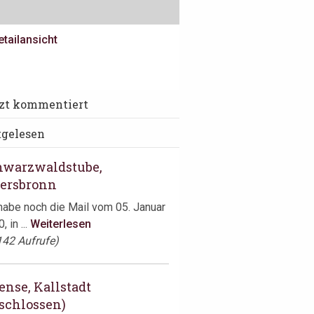
etailansicht
e Jane, Antwerpen
tzt kommentiert
r letzter Besuch im „La Société“
tgelesen
t tatsächlich schon wieder ...
terlesen
hwarzwaldstube,
iersbronn
habe noch die Mail vom 05. Januar
, in ...
Weiterlesen
142 Aufrufe)
ense, Kallstadt
schlossen)