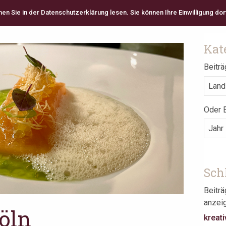
 Sie in der Datenschutzerklärung lesen. Sie können Ihre Einwilligung dort
Kat
Beiträ
Oder B
Sch
Beitr
anzei
Köln
kreati