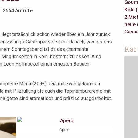
Gourm
Köln 
| 2664 Aufrufe
2 Mich
neue 
Casua
 liegt tatsächlich schon wieder über ein Jahr zurück
3 Mich
den Zwangs-Gastropause ist mir danach, wenigstens
Gault 
Kar
einem Sonntagabend ist da das charmante
klass
 Möglichkeiten in Köln, besternt zu essen. Also
Jeune
on Leon Hofmockel einen erneuten Besuch
Take 
asiati
Berlin
komplette Menü (209€), das mit zwei gekonnten
Amste
e mit Pilzfüllung als auch die Topinamburcreme mit
inaigette sind aromatisch und präzise ausgearbeitet.
Apéro