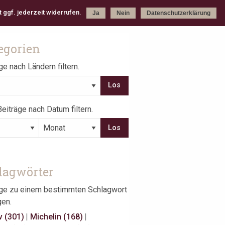
 ggf. jederzeit widerrufen.
Ja
Nein
Datenschutzerklärung
egorien
ge nach Ländern filtern.
eiträge nach Datum filtern.
lagwörter
äge zu einem bestimmten Schlagwort
gen.
v (301)
|
Michelin (168)
|