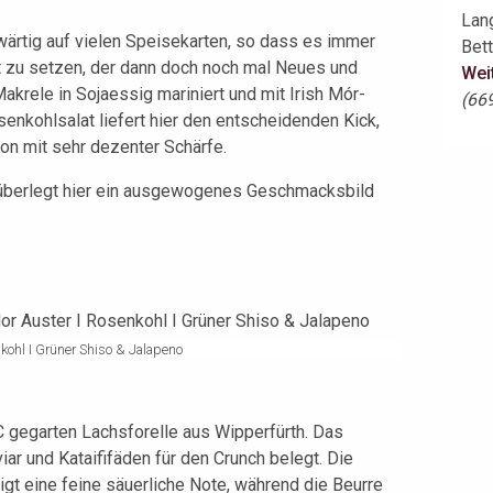
Lan
ärtig auf vielen Speisekarten, so dass es immer
Bett
t zu setzen, der dann doch noch mal Neues und
Wei
akrele in Sojaessig mariniert und mit Irish Mór-
(66
enkohlsalat liefert hier den entscheidenden Kick,
on mit sehr dezenter Schärfe.
lüberlegt hier ein ausgewogenes Geschmacksbild
kohl I Grüner Shiso & Jalapeno
C gegarten Lachsforelle aus Wipperfürth. Das
viar und Kataififäden für den Crunch belegt. Die
eigt eine feine säuerliche Note, während die Beurre