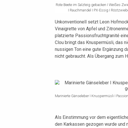
Rote Beete im Salzteig gebacken I Weißes Zwi
I Rauchmandel I PX-Essig I Röstzwieb
Unkonventionell setzt Leon Hofmocke
Vinaigrette von Apfel und Zitronenmel
platzierte Passionsfruchtgranité ein
Clou bringt das Knuspermüsli, das ni
nussigen Ton eine gute Ergänzung da
nicht gebraucht. Als Übergang zum H
Marinierte Gänseleber I Knuspermüsli I Passions
Als Einstimmung vor dem eigentlichen
den Karkassen gezogen wurde und mit