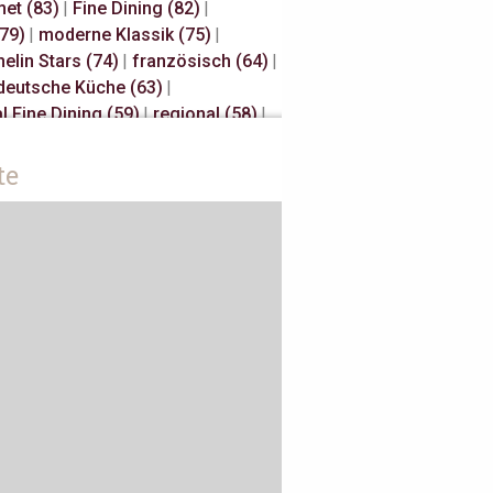
et (83)
|
Fine Dining (82)
|
(79)
|
moderne Klassik (75)
|
elin Stars (74)
|
französisch (64)
|
deutsche Küche (63)
|
l Fine Dining (59)
|
regional (58)
|
elin Stars (47)
|
Hannover (43)
|
Millau (29)
|
japanisch (27)
|
te
isch (27)
|
s Restaurateurs (25)
|
Away (24)
|
Antwerpen (20)
|
sch (18)
|
Österreich (18)
|
 (17)
|
Bib Gourmand (16)
|
rdam (15)
|
Christian Bau (15)